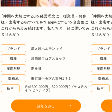
「仲間を大切にする」を経営理念に、従業員・お客
「仲間を大
様・出店する街すべてを“Happyにする”を合言葉に
様・出店する
これからも歩み続けます。私たちと一緒に働いてみ
これからも
ませんか？
ませんか？
ブランド
炭火焼ホルモン ぐう
ブランド
職種
居酒屋フロアスタッフ
職種
雇用形態
正社員
雇用形態
勤務地
東京都中央区八重洲1-7-3
勤務地
月給300,000円～520,000円（プラス月次
給与
給与
インセンティブ）
詳細をみる