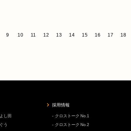
9
10
11
12
13
14
15
16
17
18
採用情報
焼よし田
クロストーク No.1
 ぐう
クロストーク No.2