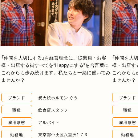
「仲間を大切にする」を経営理念に、従業員・お客
「仲間を大
様・出店する街すべてを“Happyにする”を合言葉に
様・出店する
これからも歩み続けます。私たちと一緒に働いてみ
これからも
ませんか？
ませんか？
ブランド
炭火焼ホルモン ぐう
ブランド
職種
飲食店スタッフ
職種
雇用形態
アルバイト
雇用形態
勤務地
東京都中央区八重洲1-7-3
勤務地