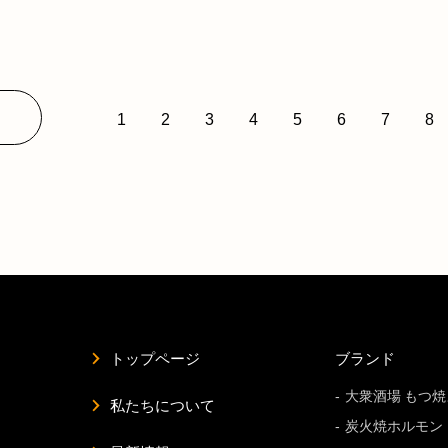
1
2
3
4
5
6
7
8
トップページ
ブランド
大衆酒場 もつ
私たちについて
炭火焼ホルモン